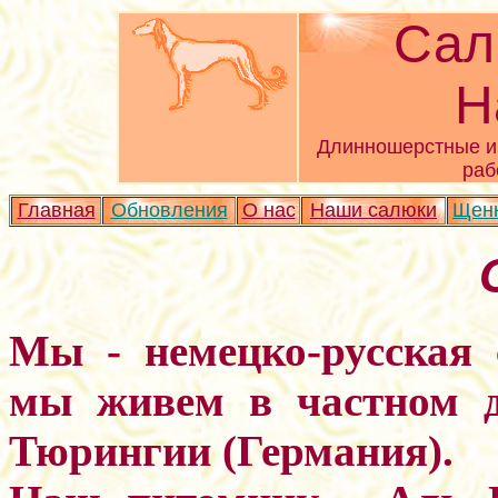
Сал
Н
Длинношерстные и 
раб
Главная
Обновления
О нас
Наши салюки
Щен
Мы - немецко-русская
мы живем в частном д
Тюрингии (Германия).