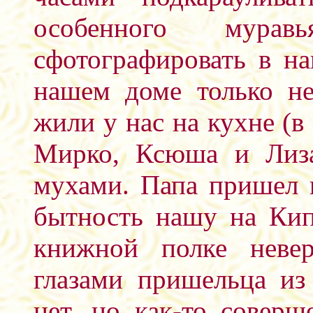
особенного мура
сфотографировать в на
нашем доме только н
жили у нас на кухне (в
Мирко, Ксюша и Лиза
мухами. Папа пришел 
бытность нашу на Кип
книжной полке невер
глазами пришельца из
нет, но как-то совер