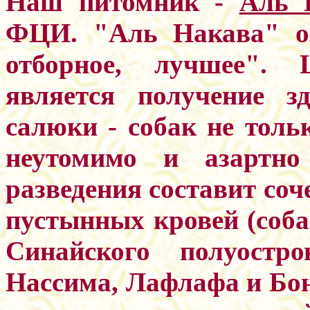
Наш питомник -
Аль 
ФЦИ. "Аль Накава" оз
отборное, лучшее". 
является получение з
салюки - собак не толь
неутомимо и азартно
разведения составит со
пустынных кровей (соба
Синайского полуостр
Нассима, Лафлафа и Бо