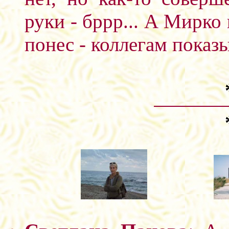
руки - бррр... А Мирко 
понес - коллегам показ