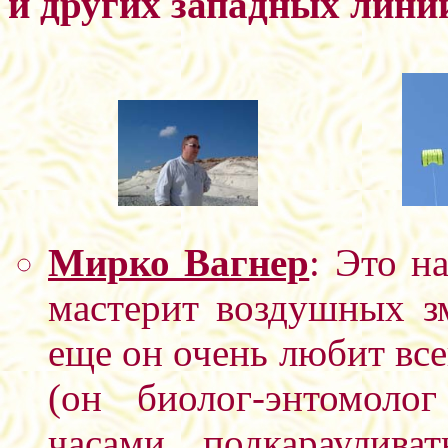
и других западных лини
Мирко Вагнер
: Это н
мастерит воздушных зм
еще он очень любит вс
(он биолог-энтомоло
часами подкараулива